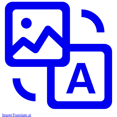
ImageTranslate
.ai