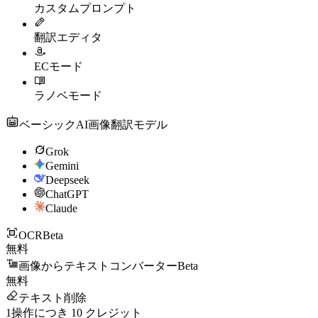
カスタムプロンプト
翻訳エディタ
ECモード
ラノベモード
ベーシックAI画像翻訳モデル
Grok
Gemini
Deepseek
ChatGPT
Claude
OCR
Beta
無料
画像からテキストコンバーター
Beta
無料
テキスト削除
1操作につき
10
クレジット