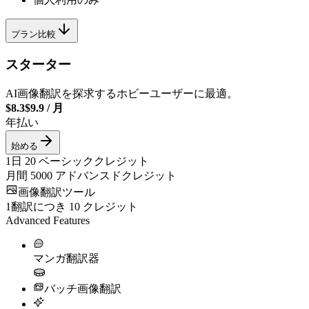
プラン比較
スターター
AI画像翻訳を探求するホビーユーザーに最適。
$8.3
$9.9
/
月
年払い
始める
1日
20
ベーシッククレジット
月間
5000
アドバンスドクレジット
画像翻訳ツール
1翻訳につき
10
クレジット
Advanced Features
マンガ翻訳器
バッチ画像翻訳