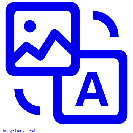
ImageTranslate
.ai