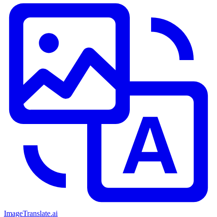
ImageTranslate
.ai