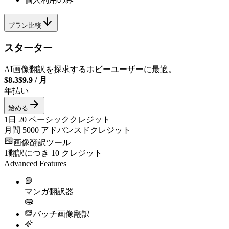
プラン比較
スターター
AI画像翻訳を探求するホビーユーザーに最適。
$8.3
$9.9
/
月
年払い
始める
1日
20
ベーシッククレジット
月間
5000
アドバンスドクレジット
画像翻訳ツール
1翻訳につき
10
クレジット
Advanced Features
マンガ翻訳器
バッチ画像翻訳