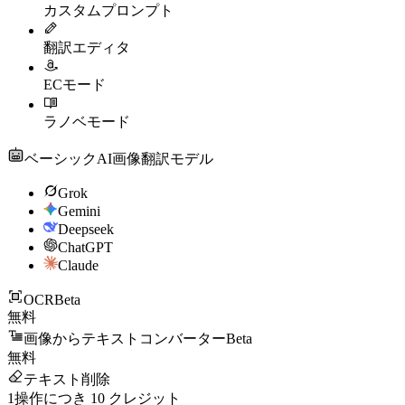
カスタムプロンプト
翻訳エディタ
ECモード
ラノベモード
ベーシックAI画像翻訳モデル
Grok
Gemini
Deepseek
ChatGPT
Claude
OCR
Beta
無料
画像からテキストコンバーター
Beta
無料
テキスト削除
1操作につき
10
クレジット