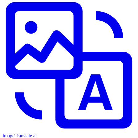
ImageTranslate
.ai