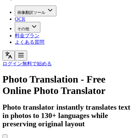
画像翻訳ツール
OCR
その他
料金プラン
よくある質問
ログイン
無料で始める
Photo Translation - Free
Online Photo Translator
Photo translator instantly translates text
in photos to 130+ languages while
preserving original layout