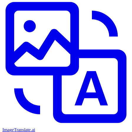
ImageTranslate
.ai