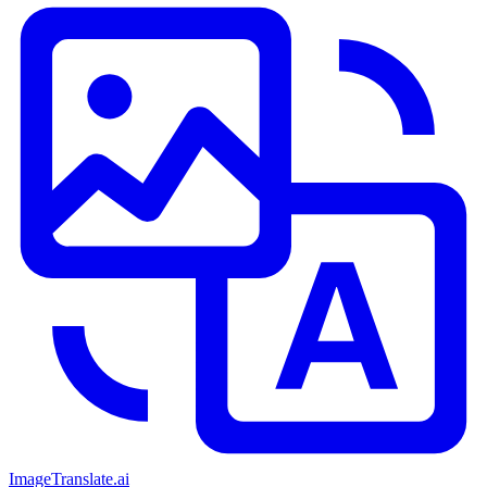
ImageTranslate
.ai