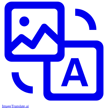
ImageTranslate
.ai