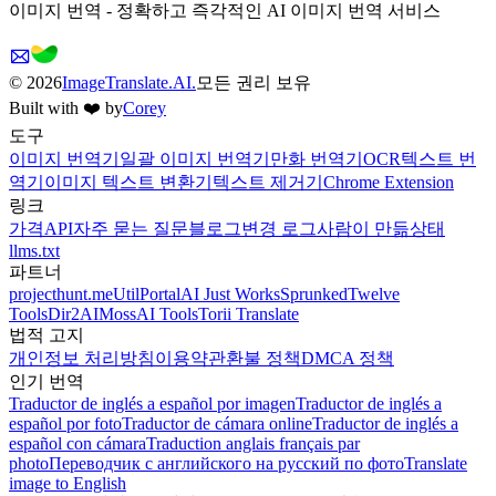
이미지 번역 - 정확하고 즉각적인 AI 이미지 번역 서비스
©
2026
ImageTranslate.AI.
모든 권리 보유
Built with ❤️ by
Corey
도구
이미지 번역기
일괄 이미지 번역기
만화 번역기
OCR
텍스트 번
역기
이미지 텍스트 변환기
텍스트 제거기
Chrome Extension
링크
가격
API
자주 묻는 질문
블로그
변경 로그
사람이 만듦
상태
llms.txt
파트너
projecthunt.me
UtilPortal
AI Just Works
Sprunked
Twelve
Tools
Dir2AI
MossAI Tools
Torii Translate
법적 고지
개인정보 처리방침
이용약관
환불 정책
DMCA 정책
인기 번역
Traductor de inglés a español por imagen
Traductor de inglés a
español por foto
Traductor de cámara online
Traductor de inglés a
español con cámara
Traduction anglais français par
photo
Переводчик с английского на русский по фото
Translate
image to English