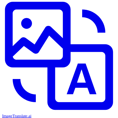
ImageTranslate
.ai