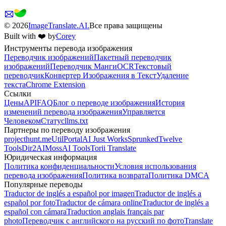
©
2026
ImageTranslate.AI.
Все права защищены
Built with ❤️ by
Corey
Инструменты перевода изображения
Переводчик изображений
Пакетный переводчик
изображений
Переводчик Манги
OCR
Текстовый
переводчик
Конвертер Изображения в Текст
Удаление
текста
Chrome Extension
Ссылки
Цены
API
FAQ
Блог о переводе изображения
История
изменений перевода изображения
Управляется
Человеком
Статус
llms.txt
Партнеры по переводу изображения
projecthunt.me
UtilPortal
AI Just Works
Sprunked
Twelve
Tools
Dir2AI
MossAI Tools
Torii Translate
Юридическая информация
Политика конфиденциальности
Условия использования
перевода изображения
Политика возврата
Политика DMCA
Популярные переводы
Traductor de inglés a español por imagen
Traductor de inglés a
español por foto
Traductor de cámara online
Traductor de inglés a
español con cámara
Traduction anglais français par
photo
Переводчик с английского на русский по фото
Translate