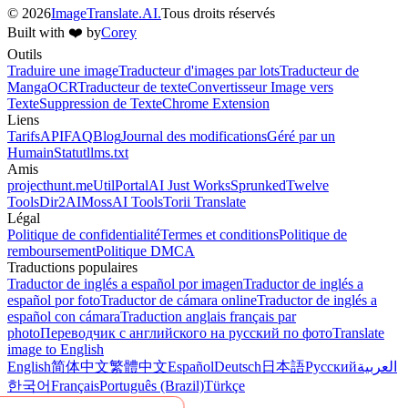
©
2026
ImageTranslate.AI.
Tous droits réservés
Built with ❤️ by
Corey
Outils
Traduire une image
Traducteur d'images par lots
Traducteur de
Manga
OCR
Traducteur de texte
Convertisseur Image vers
Texte
Suppression de Texte
Chrome Extension
Liens
Tarifs
API
FAQ
Blog
Journal des modifications
Géré par un
Humain
Statut
llms.txt
Amis
projecthunt.me
UtilPortal
AI Just Works
Sprunked
Twelve
Tools
Dir2AI
MossAI Tools
Torii Translate
Légal
Politique de confidentialité
Termes et conditions
Politique de
remboursement
Politique DMCA
Traductions populaires
Traductor de inglés a español por imagen
Traductor de inglés a
español por foto
Traductor de cámara online
Traductor de inglés a
español con cámara
Traduction anglais français par
photo
Переводчик с английского на русский по фото
Translate
image to English
English
简体中文
繁體中文
Español
Deutsch
日本語
Русский
العربية
한국어
Français
Português (Brazil)
Türkçe