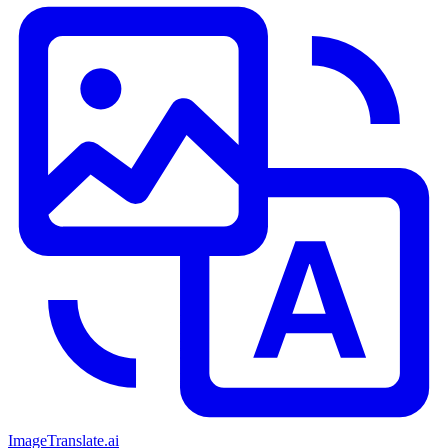
ImageTranslate
.ai