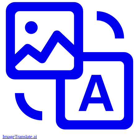
ImageTranslate
.ai