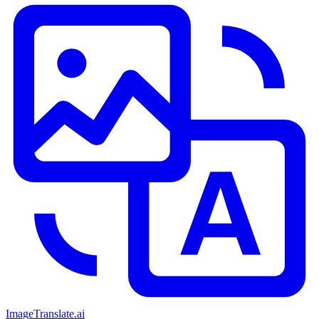
ImageTranslate
.ai