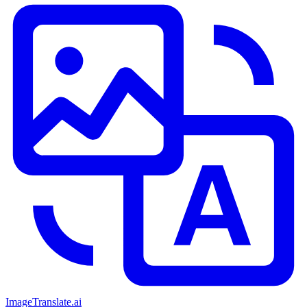
ImageTranslate
.ai