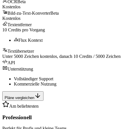
OCR
Beta
Kostenlos
Bild-zu-Text-Konverter
Beta
Kostenlos
Textentferner
10
Credits pro Vorgang
Flux Kontext
Textübersetzer
Unter
5000
Zeichen kostenlos, danach
10
Credits /
5000
Zeichen
API
Unterstützung
Vollständiger Support
Kommerzielle Nutzung
Pläne vergleichen
Am beliebtesten
Professionell
Perfekt für Profis und kleine Teams.