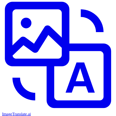
ImageTranslate
.ai