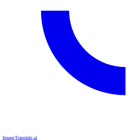
ImageTranslate
.ai