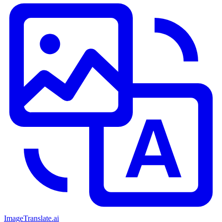
ImageTranslate
.ai