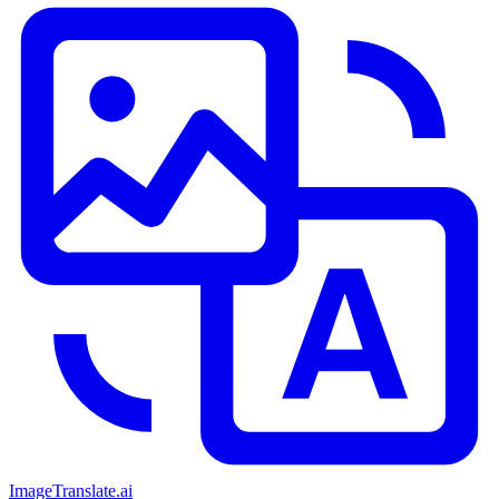
ImageTranslate
.ai