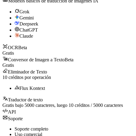
Modelos básicos de traducción de imágenes IA
Grok
Gemini
Deepseek
ChatGPT
Claude
OCR
Beta
Gratis
Conversor de Imagen a Texto
Beta
Gratis
Eliminador de Texto
10
créditos por operación
Flux Kontext
Traductor de texto
Gratis bajo
5000
caracteres, luego
10
créditos /
5000
caracteres
API
Soporte
Soporte completo
Uso comercial