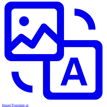
ImageTranslate
.ai