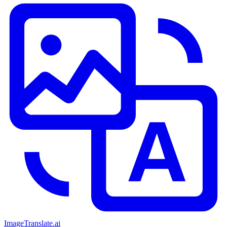
ImageTranslate
.ai