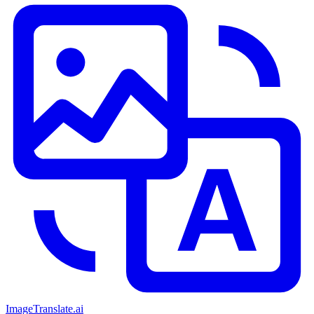
ImageTranslate
.ai