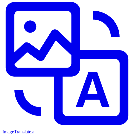
ImageTranslate
.ai