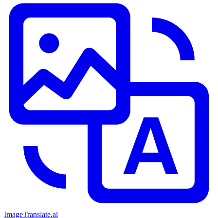
ImageTranslate
.ai