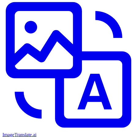
ImageTranslate
.ai