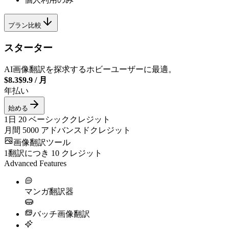
プラン比較
スターター
AI画像翻訳を探求するホビーユーザーに最適。
$8.3
$9.9
/
月
年払い
始める
1日
20
ベーシッククレジット
月間
5000
アドバンスドクレジット
画像翻訳ツール
1翻訳につき
10
クレジット
Advanced Features
マンガ翻訳器
バッチ画像翻訳