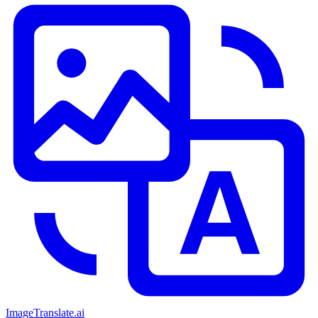
ImageTranslate
.ai