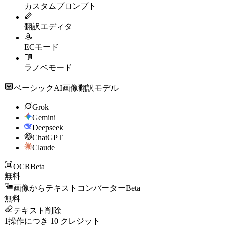
カスタムプロンプト
翻訳エディタ
ECモード
ラノベモード
ベーシックAI画像翻訳モデル
Grok
Gemini
Deepseek
ChatGPT
Claude
OCR
Beta
無料
画像からテキストコンバーター
Beta
無料
テキスト削除
1操作につき
10
クレジット