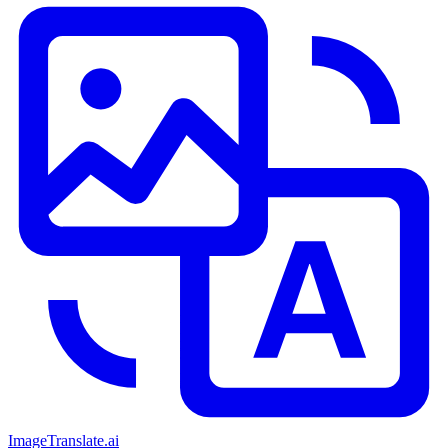
ImageTranslate
.ai