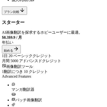
プラン比較
スターター
AI画像翻訳を探求するホビーユーザーに最適。
$8.3
$9.9
/
月
年払い
始める
1日
20
ベーシッククレジット
月間
5000
アドバンスドクレジット
画像翻訳ツール
1翻訳につき
10
クレジット
Advanced Features
マンガ翻訳器
バッチ画像翻訳