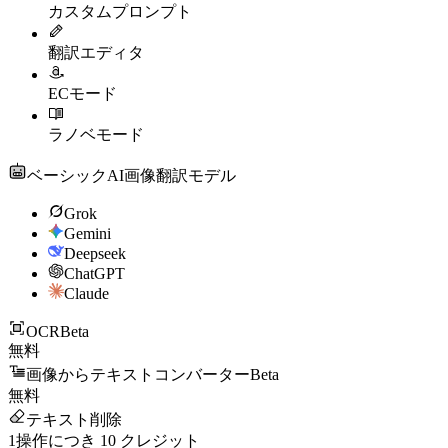
カスタムプロンプト
翻訳エディタ
ECモード
ラノベモード
ベーシックAI画像翻訳モデル
Grok
Gemini
Deepseek
ChatGPT
Claude
OCR
Beta
無料
画像からテキストコンバーター
Beta
無料
テキスト削除
1操作につき
10
クレジット