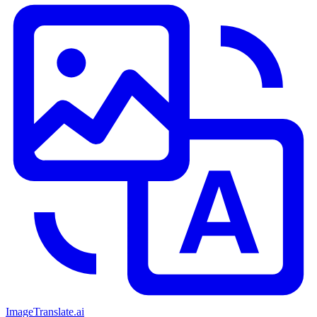
ImageTranslate
.ai