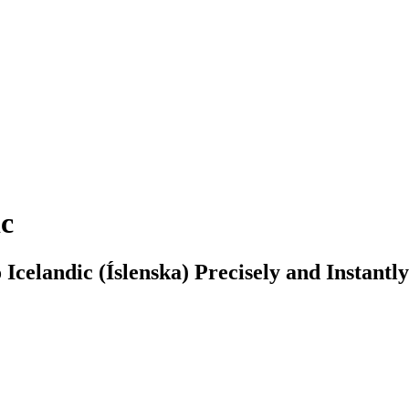
ic
Icelandic (Íslenska) Precisely and Instantl