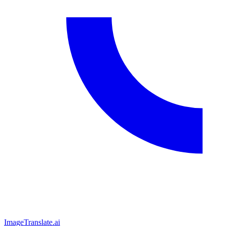
ImageTranslate
.ai