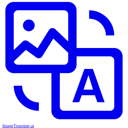
ImageTranslate
.ai